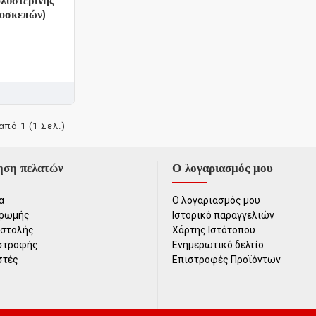
λυστερίνης
οσκεπών)
από 1 (1 Σελ.)
ηση πελατών
Ο λογαριασμός μου
α
Ο λογαριασμός μου
ηρωμής
Ιστορικό παραγγελιών
οστολής
Χάρτης Ιστότοπου
ιστροφής
Ενημερωτικό δελτίο
στές
Επιστροφές Προϊόντων